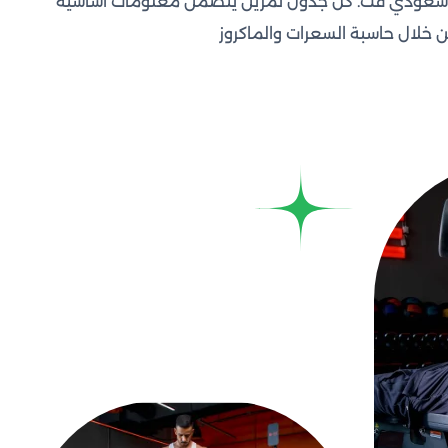
ضم أكثر من 100 تمرين مصورة بالفيديو من مدربي سعودي فت. كل جدول تمرين يتضمن معلومات أساسية
 خلال حاسبة السعرات والماكروز