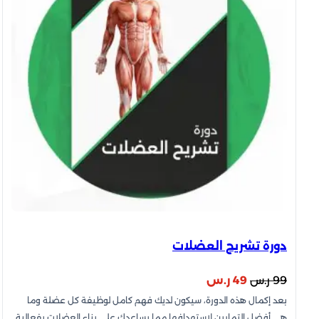
دورة تشريح العضلات
السعر
السعر
99
ر.س
49
ر.س
بعد إكمال هذه الدورة، سيكون لديك فهم كامل لوظيفة كل عضلة وما
الأصلي
الحالي
هي أفضل التمارين لاستهدافها مما يساعدك على بناء العضلات بفعالية