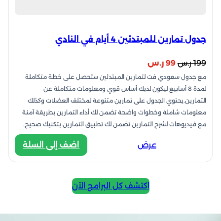
جدول تمارين للمبتدئين 4 أيام في النادي
السعر
السعر
199
ر.س
99
ر.س
مع جدول سعودي فت لتمارين المبتدئين ستحصل على خطة متكاملة
الأصلي
الحالي
لمدة 8 أسابيع ليكون لديك أساس قوي ومعلومات متكاملة عن
هو:
هو:
التمارين.يحتوي الجدول على تمارين متنوعة لمختلف العضلات وكذلك
199 ر.س.
99 ر.س.
معلومات شاملة وخطوات واضحة تضمن لك أداء التمارين بطريقة آمنة
مع فيديوهات لشرح التمارين تضمن لك تطبيق التمارين بتكنيك صحيح.
:
عرض
اضف إلى السلة
جدول
تمارين
اكتشف كل البرامج الآن
للمبتدئين
4