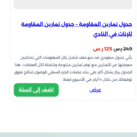
جدول تمارين المقاومة – جدول تمارين المقاومة
للإناث في النادي
السعر
السعر
249
ر.س
125
ر.س
يأتي جدول سعودي فت مع ملف شامل بكل المعلومات التي تحتاجين
الأصلي
الحالي
معرفتها عن التمارين مع توفر تمارين متنوعة وشاملة لكل العضلات. هذا
هو:
هو:
الجدول يركز بشكل أكبر على بناء عضلات الجزء السفلي للوصول لنتائج تفوق
249 ر.س.
125 ر.س.
توقعاتك من خلال 4 أيام في الأسبوع فقط.
:
عرض
اضف إلى السلة
جدول
تمارين
المقاومة
–