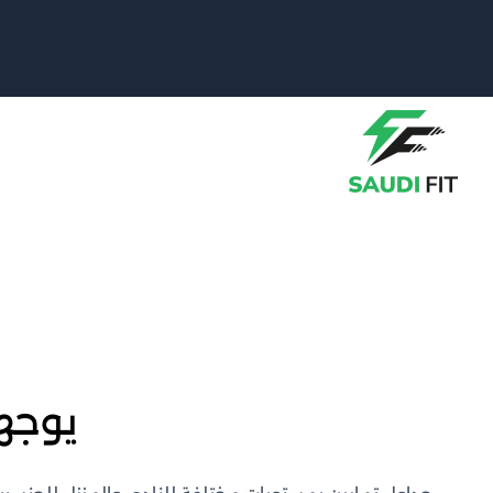
خطى
لى
لمحتوى
يوجه