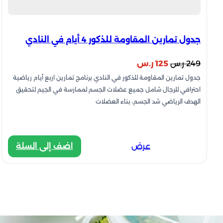
جدول تمارين المقاومة للذكور 4 أيام في النادي
السعر
السعر
249
ر.س
125
ر.س
جدول تمارين المقاومة للذكور في النادي برنامج تمارين اربع أيام رياضية
الأصلي
الحالي
احترافي للرجال شامل جميع عضلات الجسم لممارسة في الجيم لتحقيق
هو:
هو:
الهدف الرياضي شد الجسم، بناء العضلات
249 ر.س.
125 ر.س.
:
عرض
اضف إلى السلة
جدول
تمارين
المقاومة
للذكور