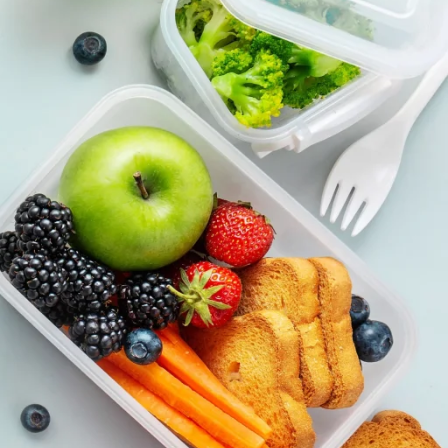
4
أيام
في
النادي