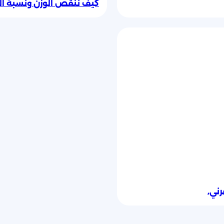
كيف ننقص الوزن ونسبة ال
ني.